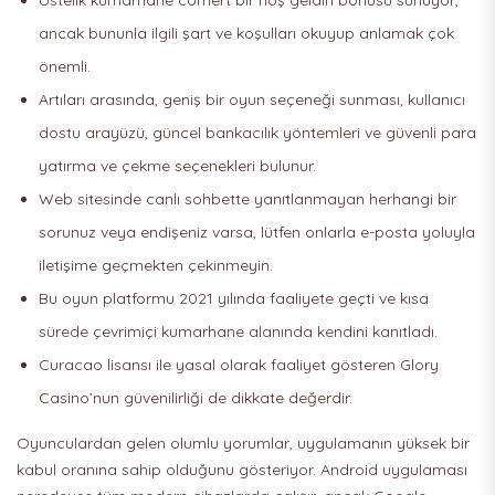
ancak bununla ilgili şart ve koşulları okuyup anlamak çok
önemli.
Artıları arasında, geniş bir oyun seçeneği sunması, kullanıcı
dostu arayüzü, güncel bankacılık yöntemleri ve güvenli para
yatırma ve çekme seçenekleri bulunur.
Web sitesinde canlı sohbette yanıtlanmayan herhangi bir
sorunuz veya endişeniz varsa, lütfen onlarla e-posta yoluyla
iletişime geçmekten çekinmeyin.
Bu oyun platformu 2021 yılında faaliyete geçti ve kısa
sürede çevrimiçi kumarhane alanında kendini kanıtladı.
Curacao lisansı ile yasal olarak faaliyet gösteren Glory
Casino’nun güvenilirliği de dikkate değerdir.
Oyunculardan gelen olumlu yorumlar, uygulamanın yüksek bir
kabul oranına sahip olduğunu gösteriyor. Android uygulaması