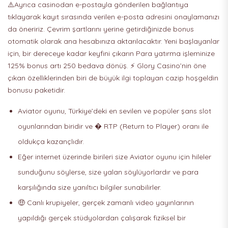
⚠️Ayrıca casinodan e-postayla gönderilen bağlantıya
tıklayarak kayıt sırasında verilen e-posta adresini onaylamanızı
da öneririz. Çevrim şartlarını yerine getirdiğinizde bonus
otomatik olarak ana hesabınıza aktarılacaktır. Yeni başlayanlar
için, bir dereceye kadar keyfini çıkarın Para yatırma işleminize
125% bonus artı 250 bedava dönüş. ⚡️ Glory Casino’nin öne
çıkan özelliklerinden biri de büyük ilgi toplayan cazip hoşgeldin
bonusu paketidir.
Aviator oyunu, Türkiye’deki en sevilen ve popüler şans slot
oyunlarından biridir ve � RTP (Return to Player) oranı ile
oldukça kazançlıdır.
Eğer internet üzerinde birileri size Aviator oyunu için hileler
sunduğunu söylerse, size yalan söylüyorlardır ve para
karşılığında size yanıltıcı bilgiler sunabilirler.
🤑 Canlı krupiyeler, gerçek zamanlı video yayınlarının
yapıldığı gerçek stüdyolardan çalışarak fiziksel bir