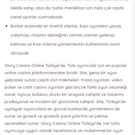
teklife sahip olsa da, bahis meraklıları için hala çok çeşitli
sanal sporlar sunmaktadır.
Bunlar arasında en önemli olanlar, bazı oyunların yavaş
çalışması, müşteri desteğinin zaman zaman yetersiz
kalması ve bazı ödeme yöntemlerinin kullanımının sınırlı
olmasıdır.
Glory Casino Online Türkiye’de, Türk oyuncular için en popüler
online casino platformlarından biridir. Site, geniş bir oyun
yelpazesi sunan çeşitli slot makineleri, masa oyunları, video
poker ve canlı casino oyunları gibi birçok farklı oyun seçeneği
sunar. Ayrıca, kullanıcı dostu bir arayüze sahiptir ve tasarımı
profesyonel ve modern bir görünüme sahiptir. Site, Türkiye’de
oynayan oyunculara en güncel bankacılık yöntemlerini de
sunar ve güvenli ve güvenilir para yatırma ve çekme
seçenekleri sunar. Glory Casino Online Türkiye’de, her türlü
oyuncuya uygun olarak tasarlanmış ve mükemmel bir oyun