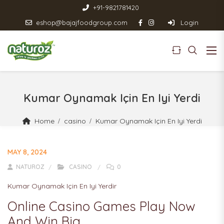
+91-9821781420
eshop@bajajfoodgroup.com
Login
Kumar Oynamak Için En Iyi Yerdi
Home
casino
Kumar Oynamak Için En Iyi Yerdi
MAY 8, 2024
NATUROZ
CASINO
0
Kumar Oynamak Için En Iyi Yerdir
Online Casino Games Play Now
And Win Big