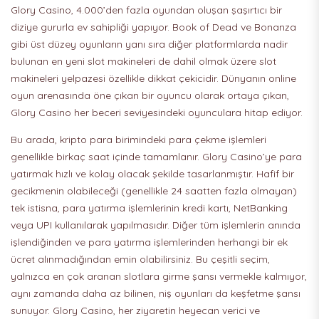
Glory Casino, 4.000’den fazla oyundan oluşan şaşırtıcı bir
diziye gururla ev sahipliği yapıyor. Book of Dead ve Bonanza
gibi üst düzey oyunların yanı sıra diğer platformlarda nadir
bulunan en yeni slot makineleri de dahil olmak üzere slot
makineleri yelpazesi özellikle dikkat çekicidir. Dünyanın online
oyun arenasında öne çıkan bir oyuncu olarak ortaya çıkan,
Glory Casino her beceri seviyesindeki oyunculara hitap ediyor.
Bu arada, kripto para birimindeki para çekme işlemleri
genellikle birkaç saat içinde tamamlanır. Glory Casino’ye para
yatırmak hızlı ve kolay olacak şekilde tasarlanmıştır. Hafif bir
gecikmenin olabileceği (genellikle 24 saatten fazla olmayan)
tek istisna, para yatırma işlemlerinin kredi kartı, NetBanking
veya UPI kullanılarak yapılmasıdır. Diğer tüm işlemlerin anında
işlendiğinden ve para yatırma işlemlerinden herhangi bir ek
ücret alınmadığından emin olabilirsiniz. Bu çeşitli seçim,
yalnızca en çok aranan slotlara girme şansı vermekle kalmıyor,
aynı zamanda daha az bilinen, niş oyunları da keşfetme şansı
sunuyor. Glory Casino, her ziyaretin heyecan verici ve