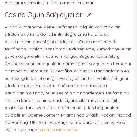
deneyimi sunmak için tüm hizmetlerini sunar.
Casino Oyun Sağlayıcıları 📌
Ayrıca kumarhane, kişisel ve finansal bilgileri korumak için
şifreleme ve iki faktörlü kimlik doğrulama kullanarak
oyuncularının güvenliğini ciddiye alır. Curaçao hükümeti
tarafından yapılan lisanslama ve düzenleme, kumarhaneye bir
güven ve güvenilirlik katmanı katıyor. Bugüne kadar Glory
Casino’de sunulan oyunların bütünlüğünü sorgulayan herhangi
bir rapor bulunmuyor. Bu sertifika, dürüstlük standartlarının en
üst düzeyde denetlendiğini ve paylaşılan tüm verilerin en yeni
şifreleme yazılımıyla korunduğunu ifade etmektedir.
Kaydırıcının altında, oyun seçiminin bir önizlemesi sayfanın alt
kısmına kadar uzanır; burada ziyaretçiler mevzuatla ilgili
bilgileri ve farklı web sitesi bölümlerine giden bağlantıları
bulabilirler. Ödeme yöntemleri arasında BKash, Rocket, Nagad,
NetBanking, UPI, Skrill, EcoPayz, kripto para birimleri ve kredi
kartları yer alıyor
glory casino online
.