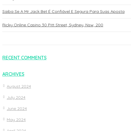
Saiba Se A Mr Jack Bet É Confiável E Segura Para Suas Aposta
Ricky Online Casino 30 Pitt Street, Sydney, Nsw, 200
RECENT COMMENTS
ARCHIVES
August 2024
July 2024
June 2024
May 2024
April 2024