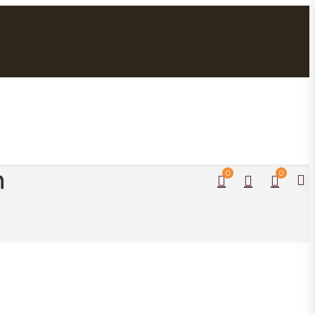
n
0
0