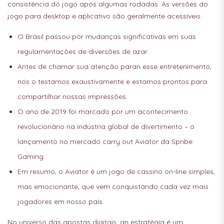
consistência do jogo após algumas rodadas. As versões do
jogo para desktop e aplicativo são geralmente acessíveis.
O Brasil passou por mudanças significativas em suas
regulamentações de diversões de azar.
Antes de chamar sua atenção paran esse entretenimento,
nós o testamos exaustivamente e estamos prontos para
compartilhar nossas impressões.
O ano de 2019 foi marcado por um acontecimento
revolucionário na indústria global de divertimento – o
lançamento no mercado carry out Aviator da Spribe
Gaming.
Em resumo, o Aviator é um jogo de cassino on-line simples,
mas emocionante, que vem conquistando cada vez mais
jogadores em nosso país.
No universo das apostas digitais, an estratégia é um