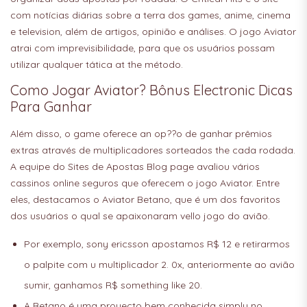
com notícias diárias sobre a terra dos games, anime, cinema
e television, além de artigos, opinião e análises. O jogo Aviator
atrai com imprevisibilidade, para que os usuários possam
utilizar qualquer tática at the método.
Como Jogar Aviator? Bônus Electronic Dicas
Para Ganhar
Além disso, o game oferece an op??o de ganhar prêmios
extras através de multiplicadores sorteados the cada rodada.
A equipe do Sites de Apostas Blog page avaliou vários
cassinos online seguros que oferecem o jogo Aviator. Entre
eles, destacamos o Aviator Betano, que é um dos favoritos
dos usuários o qual se apaixonaram vello jogo do avião.
Por exemplo, sony ericsson apostamos R$ 12 e retirarmos
o palpite com u multiplicador 2. 0x, anteriormente ao avião
sumir, ganhamos R$ something like 20.
A Betano é uma proyecto bem conhecida simply no