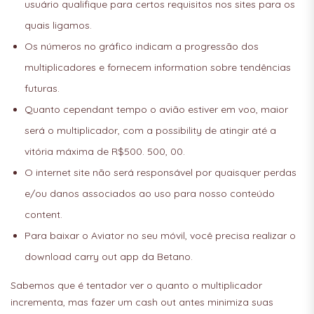
usuário qualifique para certos requisitos nos sites para os
quais ligamos.
Os números no gráfico indicam a progressão dos
multiplicadores e fornecem information sobre tendências
futuras.
Quanto cependant tempo o avião estiver em voo, maior
será o multiplicador, com a possibility de atingir até a
vitória máxima de R$500. 500, 00.
O internet site não será responsável por quaisquer perdas
e/ou danos associados ao uso para nosso conteúdo
content.
Para baixar o Aviator no seu móvil, você precisa realizar o
download carry out app da Betano.
Sabemos que é tentador ver o quanto o multiplicador
incrementa, mas fazer um cash out antes minimiza suas