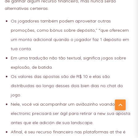
de ganhar algum recurso financeiro, mas nunca serão
alternativas certeiras.
Os jogadores também podem aproveitar outras
promoções, como bônus sobre depósito,” “que oferecem
um monto adicional quando o jogador faz 1 depósito em
tua conta.
Em uma tradução não tão textual, significa jogos sobre
explosão, de batida.
Os valores das apostas são de R$ 10 e elas são
distribuidas ao longo desses dois bien dias no chat do
jogo.
Nele, você vai acompanhar um aviãozinho voando
electronic precisará ser ágil para retirar a new sua aposta
antes que ele adición de sua landscape.
Afinal, é seu recurso financeiro nas plataformas at the é