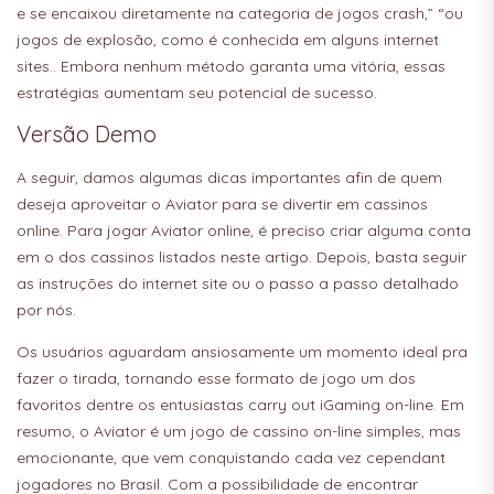
e se encaixou diretamente na categoria de jogos crash,” “ou
jogos de explosão, como é conhecida em alguns internet
sites.. Embora nenhum método garanta uma vitória, essas
estratégias aumentam seu potencial de sucesso.
Versão Demo
A seguir, damos algumas dicas importantes afin de quem
deseja aproveitar o Aviator para se divertir em cassinos
online. Para jogar Aviator online, é preciso criar alguma conta
em o dos cassinos listados neste artigo. Depois, basta seguir
as instruções do internet site ou o passo a passo detalhado
por nós.
Os usuários aguardam ansiosamente um momento ideal pra
fazer o tirada, tornando esse formato de jogo um dos
favoritos dentre os entusiastas carry out iGaming on-line. Em
resumo, o Aviator é um jogo de cassino on-line simples, mas
emocionante, que vem conquistando cada vez cependant
jogadores no Brasil. Com a possibilidade de encontrar