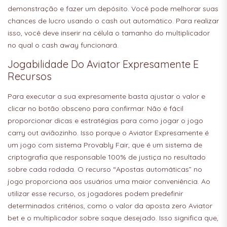
demonstração e fazer um depósito. Você pode melhorar suas
chances de lucro usando o cash out automático. Para realizar
isso, você deve inserir na célula o tamanho do multiplicador
no qual o cash away funcionará.
Jogabilidade Do Aviator Expresamente E
Recursos
Para executar a sua expresamente basta ajustar o valor e
clicar no botão obsceno para confirmar. Não é fácil
proporcionar dicas e estratégias para como jogar o jogo
carry out aviãozinho. Isso porque o Aviator Expresamente é
um jogo com sistema Provably Fair, que é um sistema de
criptografia que responsable 100% de justiça no resultado
sobre cada rodada. O recurso “Apostas automáticas” no
jogo proporciona aos usuários uma maior conveniência. Ao
utilizar esse recurso, os jogadores podem predefinir
determinados critérios, como o valor da aposta zero Aviator
bet e o multiplicador sobre saque desejado. Isso significa que,