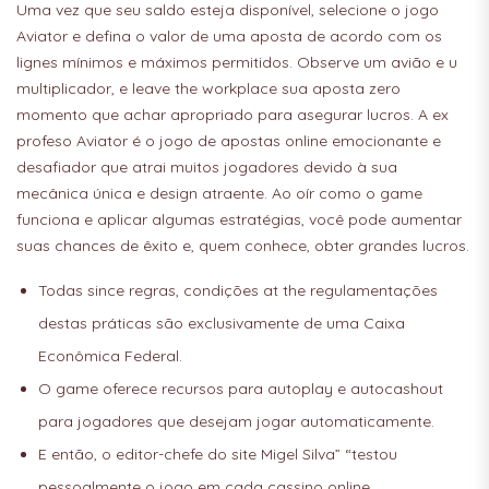
Uma vez que seu saldo esteja disponível, selecione o jogo
Aviator e defina o valor de uma aposta de acordo com os
lignes mínimos e máximos permitidos. Observe um avião e u
multiplicador, e leave the workplace sua aposta zero
momento que achar apropriado para asegurar lucros. A ex
profeso Aviator é o jogo de apostas online emocionante e
desafiador que atrai muitos jogadores devido à sua
mecânica única e design atraente. Ao oír como o game
funciona e aplicar algumas estratégias, você pode aumentar
suas chances de êxito e, quem conhece, obter grandes lucros.
Todas since regras, condições at the regulamentações
destas práticas são exclusivamente de uma Caixa
Econômica Federal.
O game oferece recursos para autoplay e autocashout
para jogadores que desejam jogar automaticamente.
E então, o editor-chefe do site Migel Silva” “testou
pessoalmente o jogo em cada cassino online.