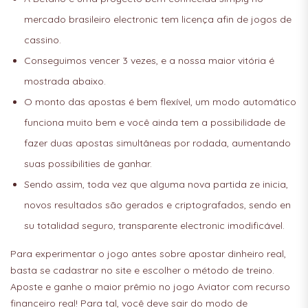
mercado brasileiro electronic tem licença afin de jogos de
cassino.
Conseguimos vencer 3 vezes, e a nossa maior vitória é
mostrada abaixo.
O monto das apostas é bem flexível, um modo automático
funciona muito bem e você ainda tem a possibilidade de
fazer duas apostas simultâneas por rodada, aumentando
suas possibilities de ganhar.
Sendo assim, toda vez que alguma nova partida ze inicia,
novos resultados são gerados e criptografados, sendo en
su totalidad seguro, transparente electronic imodificável.
Para experimentar o jogo antes sobre apostar dinheiro real,
basta se cadastrar no site e escolher o método de treino.
Aposte e ganhe o maior prêmio no jogo Aviator com recurso
financeiro real! Para tal, você deve sair do modo de