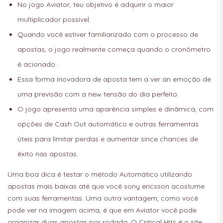
No jogo Aviator, teu objetivo é adquirir o maior
multiplicador possível.
Quando você estiver familiarizado com o processo de
apostas, o jogo realmente começa quando o cronômetro
é acionado.
Essa forma inovadora de aposta tem a ver an emoção de
uma previsão com a new tensão do dia perfeito.
O jogo apresenta uma aparência simples e dinâmica, com
opções de Cash Out automático e outras ferramentas
úteis para limitar perdas e aumentar since chances de
êxito nas apostas.
Uma boa dica é testar o método Automático utilizando
apostas mais baixas até que você sony ericsson acostume
com suas ferramentas. Uma outra vantagem, como você
pode ver na imagem acima, é que em Aviator você pode
organizar duas apostas por rodada. O Critical Hits é o site