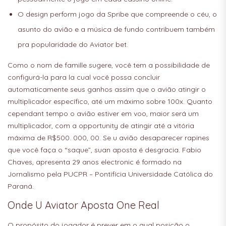
O design perform jogo da Spribe que compreende o céu, o
asunto do avião e a música de fundo contribuem também
pra popularidade do Aviator bet.
Como o nom de famille sugere, você tem a possibilidade de
configurá-la para la cual você possa concluir
automaticamente seus ganhos assim que o avião atingir o
multiplicador específico, até um máximo sobre 100x. Quanto
cependant tempo o avião estiver em voo, maior será um
multiplicador, com a opportunity de atingir até a vitória
máxima de R$500. 000, 00. Se u avião desaparecer rapines
que você faça o “saque”, suan aposta é desgracia. Fabio
Chaves, apresenta 29 anos electronic é formado na
Jornalismo pela PUCPR – Pontifícia Universidade Católica do
Paraná.
Onde U Aviator Aposta One Real
O propósito do jogador é prever em o qual posição o