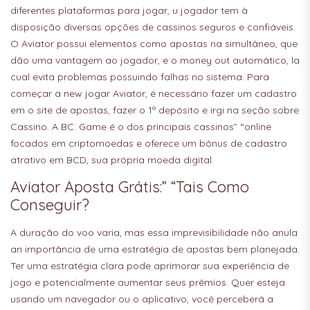
diferentes plataformas para jogar, u jogador tem à
disposição diversas opções de cassinos seguros e confiáveis.
O Aviator possui elementos como apostas na simultâneo, que
dão uma vantagem ao jogador, e o money out automático, la
cual evita problemas possuindo falhas no sistema. Para
começar a new jogar Aviator, é necessário fazer um cadastro
em o site de apostas, fazer o 1º depósito e irgi na seção sobre
Cassino. A BC. Game é o dos principais cassinos” “online
focados em criptomoedas e oferece um bônus de cadastro
atrativo em BCD, sua própria moeda digital.
Aviator Aposta Grátis:” “Tais Como
Conseguir?
A duração do voo varia, mas essa imprevisibilidade não anula
an importância de uma estratégia de apostas bem planejada.
Ter uma estratégia clara pode aprimorar sua experiência de
jogo e potencialmente aumentar seus prêmios. Quer esteja
usando um navegador ou o aplicativo, você perceberá a