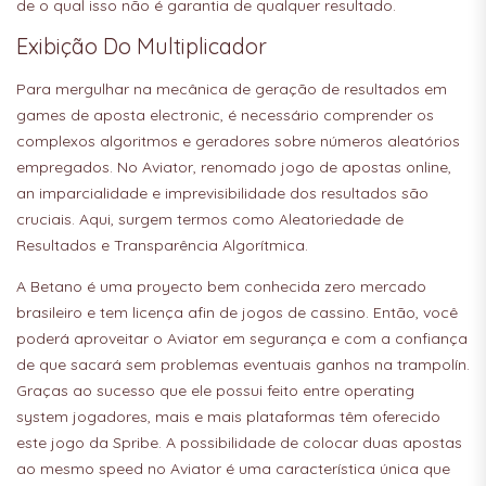
de o qual isso não é garantia de qualquer resultado.
Exibição Do Multiplicador
Para mergulhar na mecânica de geração de resultados em
games de aposta electronic, é necessário comprender os
complexos algoritmos e geradores sobre números aleatórios
empregados. No Aviator, renomado jogo de apostas online,
an imparcialidade e imprevisibilidade dos resultados são
cruciais. Aqui, surgem termos como Aleatoriedade de
Resultados e Transparência Algorítmica.
A Betano é uma proyecto bem conhecida zero mercado
brasileiro e tem licença afin de jogos de cassino. Então, você
poderá aproveitar o Aviator em segurança e com a confiança
de que sacará sem problemas eventuais ganhos na trampolín.
Graças ao sucesso que ele possui feito entre operating
system jogadores, mais e mais plataformas têm oferecido
este jogo da Spribe. A possibilidade de colocar duas apostas
ao mesmo speed no Aviator é uma característica única que