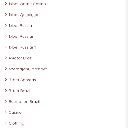
1xbet Online Casino
1xbet Qeydiyyat
1xbet Russia
1xbet Russian
1xbet Russian1
Aviator Brazil
Azerbajany Mostbet
B1bet Apostas
B1bet Brazil
Betmotion Brazil
Casino
Clothing