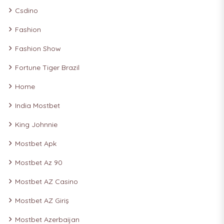
Csdino
Fashion
Fashion Show
Fortune Tiger Brazil
Home
India Mostbet
King Johnnie
Mostbet Apk
Mostbet Az 90
Mostbet AZ Casino
Mostbet AZ Giriş
Mostbet Azerbaijan