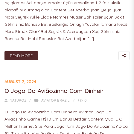
AçıqlamasıAdi qarşıdurmalar üçün əmsalların 1-2 faiz əksik
olacağını durmaq olar. Content Bet Azerbaycan Qeydiyyat
Mobi Seyrək Yukle Elaqe Nomres Müasir Bahisçilər üçün Sakit
Gəlmisiniz Bonusu Bet Başlanğıc Onlayn Yuvalar İdmana Necə
Mərc Etmək Olar? Bet Seyrək & Azerbaycan Xoş Gəlmisiniz
Bonusu Bet Mobi Bonuslar Bet Azerbaijan […]
READ MORE
AUGUST 2, 2024
O Jogo Do Aviãozinho Com Dinheir
NATUROZ
AVIATOR BRAZIL
0
O Jogo Do Aviãozinho Com Dinheiro Aviator Jogo Do
Aviãozinho Ganhe R$10 Em Bônus Betfair Content Qual É O
Melhor Internet Site Para Jogar Um Jogo Do Aviãozinho? Dica
#1: Treine Em Versão Grátis Do Aviator Exibição Do