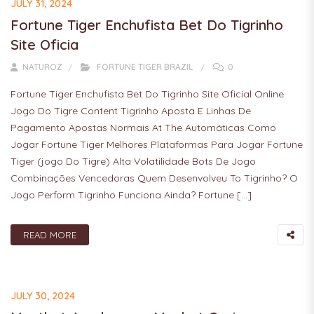
JULY 31, 2024
Fortune Tiger Enchufista Bet Do Tigrinho
Site Oficia
NATUROZ
FORTUNE TIGER BRAZIL
0
Fortune Tiger Enchufista Bet Do Tigrinho Site Oficial Online
Jogo Do Tigre Content Tigrinho Aposta E Linhas De
Pagamento Apostas Normais At The Automáticas Como
Jogar Fortune Tiger Melhores Plataformas Para Jogar Fortune
Tiger (jogo Do Tigre) Alta Volatilidade Bots De Jogo
Combinações Vencedoras Quem Desenvolveu To Tigrinho? O
Jogo Perform Tigrinho Funciona Ainda? Fortune […]
READ MORE
JULY 30, 2024