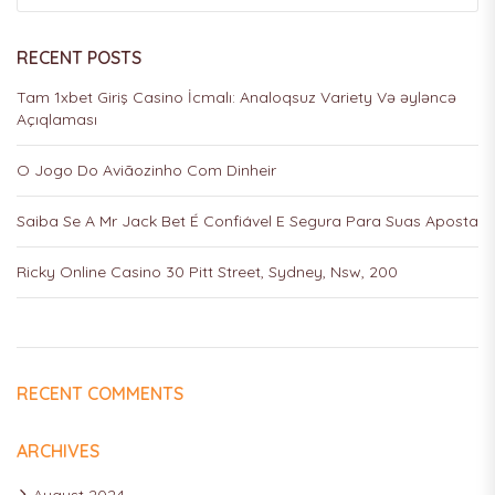
RECENT POSTS
Tam 1xbet Giriş Casino İcmalı: Analoqsuz Variety Və əyləncə
Açıqlaması
O Jogo Do Aviãozinho Com Dinheir
Saiba Se A Mr Jack Bet É Confiável E Segura Para Suas Aposta
Ricky Online Casino 30 Pitt Street, Sydney, Nsw, 200
RECENT COMMENTS
ARCHIVES
August 2024