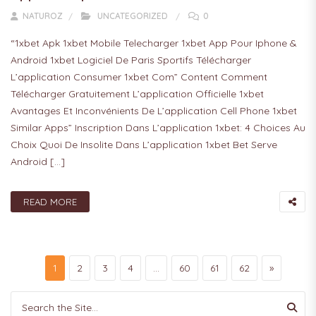
NATUROZ
UNCATEGORIZED
0
“1xbet Apk 1xbet Mobile Telecharger 1xbet App Pour Iphone &
Android 1xbet Logiciel De Paris Sportifs Télécharger
L’application Consumer 1xbet Com” Content Comment
Télécharger Gratuitement L’application Officielle 1xbet
Avantages Et Inconvénients De L’application Cell Phone 1xbet
Similar Apps” Inscription Dans L’application 1xbet: 4 Choices Au
Choix Quoi De Insolite Dans L’application 1xbet Bet Serve
Android […]
READ MORE
Posts navigation
Page
Page
Page
Page
Page
Page
Page
Next pag
1
2
3
4
…
60
61
62
»
Search for: