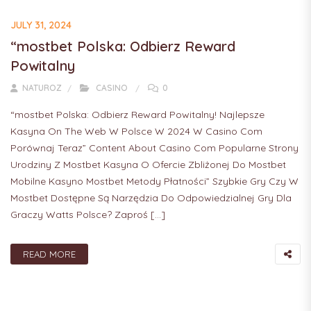
JULY 31, 2024
“mostbet Polska: Odbierz Reward
Powitalny
NATUROZ
CASINO
0
“mostbet Polska: Odbierz Reward Powitalny! Najlepsze
Kasyna On The Web W Polsce W 2024 W Casino Com
Porównaj Teraz” Content About Casino Com Popularne Strony
Urodziny Z Mostbet Kasyna O Ofercie Zbliżonej Do Mostbet
Mobilne Kasyno Mostbet Metody Płatności” Szybkie Gry Czy W
Mostbet Dostępne Są Narzędzia Do Odpowiedzialnej Gry Dla
Graczy Watts Polsce? Zaproś […]
READ MORE