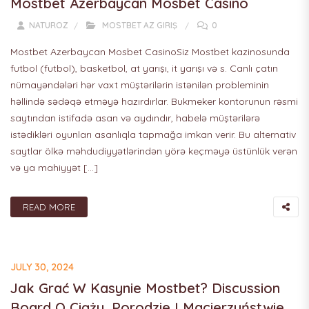
Mostbet Azerbaycan Mosbet Casino
NATUROZ
MOSTBET AZ GIRIŞ
0
Mostbet Azerbaycan Mosbet CasinoSiz Mostbet kazinosunda
futbol (futbol), basketbol, ​​at yarışı, it yarışı və s. Canlı çatın
nümayəndələri hər vaxt müştərilərin istənilən probleminin
həllində sədəqə etməyə hazırdırlar. Bukmeker kontorunun rəsmi
saytından istifadə asan və aydındır, habelə müştərilərə
istədikləri oyunları asanlıqla tapmağa imkan verir. Bu alternativ
saytlar ölkə məhdudiyyətlərindən yörə keçməyə üstünlük verən
və ya mahiyyət […]
READ MORE
JULY 30, 2024
Jak Grać W Kasynie Mostbet? Discussion
Board O Ciąży, Porodzie I Macierzyństwie