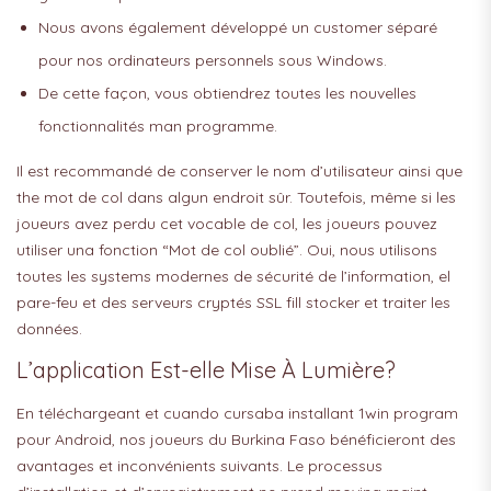
Nous avons également développé un customer séparé
pour nos ordinateurs personnels sous Windows.
De cette façon, vous obtiendrez toutes les nouvelles
fonctionnalités man programme.
Il est recommandé de conserver le nom d’utilisateur ainsi que
the mot de col dans algun endroit sûr. Toutefois, même si les
joueurs avez perdu cet vocable de col, les joueurs pouvez
utiliser una fonction “Mot de col oublié”. Oui, nous utilisons
toutes les systems modernes de sécurité de l’information, el
pare-feu et des serveurs cryptés SSL fill stocker et traiter les
données.
L’application Est-elle Mise À Lumière?
En téléchargeant et cuando cursaba installant 1win program
pour Android, nos joueurs du Burkina Faso bénéficieront des
avantages et inconvénients suivants. Le processus