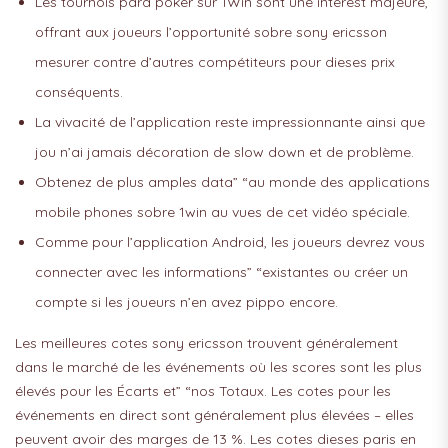
Les tournois para poker sur 1Win sont une interest majeure,
offrant aux joueurs l’opportunité sobre sony ericsson
mesurer contre d’autres compétiteurs pour dieses prix
conséquents.
La vivacité de l’application reste impressionnante ainsi que
jou n’ai jamais décoration de slow down et de problème.
Obtenez de plus amples data” “au monde des applications
mobile phones sobre 1win au vues de cet vidéo spéciale.
Comme pour l’application Android, les joueurs devrez vous
connecter avec les informations” “existantes ou créer un
compte si les joueurs n’en avez pippo encore.
Les meilleures cotes sony ericsson trouvent généralement
dans le marché de les événements où les scores sont les plus
élevés pour les Écarts et” “nos Totaux. Les cotes pour les
événements en direct sont généralement plus élevées – elles
peuvent avoir des marges de 13 %. Les cotes dieses paris en