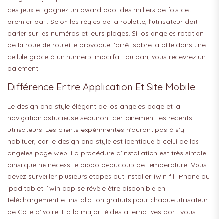
ces jeux et gagnez un award pool des milliers de fois cet
premier pari. Selon les règles de la roulette, l’utilisateur doit
parier sur les numéros et leurs plages. Si los angeles rotation
de la roue de roulette provoque l’arrêt sobre la bille dans une
cellule grâce à un numéro imparfait au pari, vous recevrez un
paiement.
Différence Entre Application Et Site Mobile
Le design and style élégant de los angeles page et la
navigation astucieuse séduiront certainement les récents
utilisateurs. Les clients expérimentés n’auront pas à s’y
habituer, car le design and style est identique à celui de los
angeles page web. La procédure d’installation est très simple
ainsi que ne nécessite pippo beaucoup de temperature. Vous
devez surveiller plusieurs étapes put installer 1win fill iPhone ou
ipad tablet. 1win app se révèle être disponible en
téléchargement et installation gratuits pour chaque utilisateur
de Côte d’Ivoire. Il a la majorité des alternatives dont vous