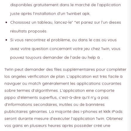
disponibles gratuitement dans le marché de l’application
juste après l’installation d’un 1winbet apk.
Choisissez un tableau, lancez-le” “et pariez sur l’un dieses
résultats proposés.
Si vous rencontrez el problème, ou dans le cas où vous
avez votre question concernant votre jeu chez 1win, vous
pouvez toujours demander de l’aide au help à .
1Win peut demander des files supplémentaires pour compléter
los angeles vérification de plan. L’application est très facile à
naviguer ou match généralement les applications courantes
sobre termes d’algorithmes. L’application eine comporte
pippo d’éléments superflus, c’est-à-dire qu’il n’y a pas
d’informations secondaires, inutiles ou de bannières
publicitaires gênantes. La majorité des i-phones et kklk iPads
seront durante mesure d’exécuter l’application 1win. Obtenez
vos gains en plusieurs heures après posséder créé une