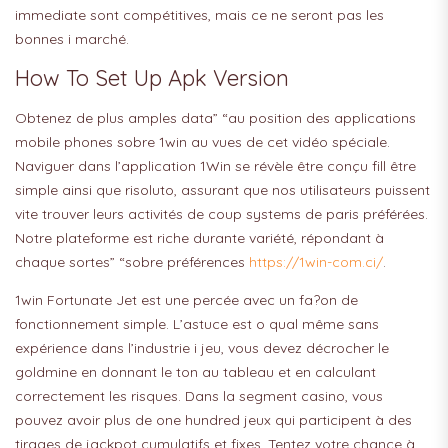
immediate sont compétitives, mais ce ne seront pas les
bonnes i marché.
How To Set Up Apk Version
Obtenez de plus amples data” “au position des applications
mobile phones sobre 1win au vues de cet vidéo spéciale.
Naviguer dans l’application 1Win se révèle être conçu fill être
simple ainsi que risoluto, assurant que nos utilisateurs puissent
vite trouver leurs activités de coup systems de paris préférées.
Notre plateforme est riche durante variété, répondant à
chaque sortes” “sobre préférences
https://1win-com.ci/
.
1win Fortunate Jet est une percée avec un fa?on de
fonctionnement simple. L’astuce est o qual même sans
expérience dans l’industrie i jeu, vous devez décrocher le
goldmine en donnant le ton au tableau et en calculant
correctement les risques. Dans la segment casino, vous
pouvez avoir plus de one hundred jeux qui participent à des
tirages de jackpot cumulatifs et fixes. Tentez votre chance à