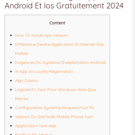
Android Et Ios Gratuitement 2024
Content
How To Install Apk Version
Différence Dentre Application Et Internet Site
Mobile
Exigences Du Système D’exploitation Android
In App Accounts Registration
App Casino
Logiciel Pc 1win Pour Windows Ainsi Que
Macos
Configuration Système Requise Pour Pc
Version Du Site Web Mobile Phone 1win
Application 1win Apk
Parifoot En Afrique