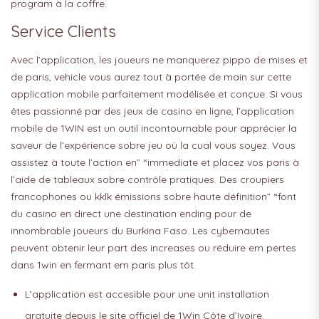
program à la coffre.
Service Clients
Avec l’application, les joueurs ne manquerez pippo de mises et
de paris, vehicle vous aurez tout à portée de main sur cette
application mobile parfaitement modélisée et conçue. Si vous
êtes passionné par des jeux de casino en ligne, l’application
mobile de 1WIN est un outil incontournable pour apprécier la
saveur de l’expérience sobre jeu où la cual vous soyez. Vous
assistez à toute l’action en” “immediate et placez vos paris à
l’aide de tableaux sobre contrôle pratiques. Des croupiers
francophones ou kklk émissions sobre haute définition” “font
du casino en direct une destination ending pour de
innombrable joueurs du Burkina Faso. Les cybernautes
peuvent obtenir leur part des increases ou réduire em pertes
dans 1win en fermant em paris plus tôt.
L’application est accesible pour une unit installation
gratuite depuis le site officiel de 1Win Côte d’Ivoire.