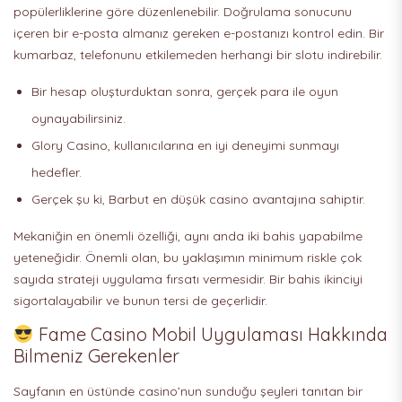
popülerliklerine göre düzenlenebilir. Doğrulama sonucunu
içeren bir e-posta almanız gereken e-postanızı kontrol edin. Bir
kumarbaz, telefonunu etkilemeden herhangi bir slotu indirebilir.
Bir hesap oluşturduktan sonra, gerçek para ile oyun
oynayabilirsiniz.
Glory Casino, kullanıcılarına en iyi deneyimi sunmayı
hedefler.
Gerçek şu ki, Barbut en düşük casino avantajına sahiptir.
Mekaniğin en önemli özelliği, aynı anda iki bahis yapabilme
yeteneğidir. Önemli olan, bu yaklaşımın minimum riskle çok
sayıda strateji uygulama fırsatı vermesidir. Bir bahis ikinciyi
sigortalayabilir ve bunun tersi de geçerlidir.
Fame Casino Mobil Uygulaması Hakkında
Bilmeniz Gerekenler
Sayfanın en üstünde casino’nun sunduğu şeyleri tanıtan bir