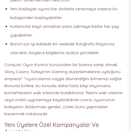
Yeni başlayan oyuncular slotlarla tanışmaya sadece bu
kategoriden başlayabilirler.
Kullanıcılar kayıt olmaktan para çekmeye kadar her şeyi
yapabilirler.
Bunun için iyi kalitede bir vesikalık fotoğrafa ihtiyacınız
olacaktır, böylece bilgileriniz açıkça görülebilir.
Curaçao Oyun Kontrol Kurulundan bir lisansa sahip olmak,
Glory Casino Türkiye’nin iGaming düzenlemelerine uyduğunu
empieza” “oyuncularına saygılı davrandığını bilmemizi sağlar.
Bununla birlikte, bu konuda daha fazla bilgi istiyorsanız,
kumarhanenin web sitesinde bulabilirsiniz. Resmi web sitesine
veya mobil uygulamaya kaydolduktan sonra, oyuncunun
bakiyesini doldurması gerekir, çünkü bunu yapmadan
kazanmak imkansızdır.
Yeni Üyelere Özel Kampanyalar Ve