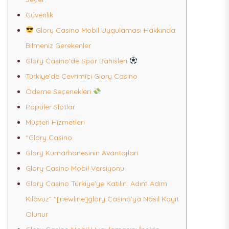
Güvenlik
Glory Casino Mobil Uygulaması Hakkında
Bilmeniz Gerekenler
Glory Casino’de Spor Bahisleri
Türkiye’de Çevrimiçi Glory Casino
Ödeme Seçenekleri
Popüler Slotlar
Müşteri Hizmetleri
“Glory Casino
Glory Kumarhanesinin Avantajları
Glory Casino Mobil Versiyonu
Glory Casino Türkiye’ye Katılın: Adım Adım
Kılavuz” “[newline]glory Casino’ya Nasıl Kayıt
Olunur