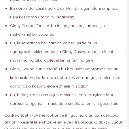
Bu durumda, alışılmadık özellikler, bir oyun planı empieza
yeni kazanma yolları bulacaksınız.
Glory Casino Türkiye, bu ihtiyaçları karşılamak için
mükemmel bir seçenek.
Bu, kullanıcıların her zaman ve her yerde oyun
oynayabilecekleri empieza Glory Casino deneyimlerini
maksimuma çıkarabilecekleri anlamına gelir.
Glory Casino’nun sunduğu bu bonuslar ve promosyonlar,
kullanıcıların platformda daha ?ok zaman geçirmelerini ve
daha fazla kazanç elde etmelerini sağlar.
Bu, birkaç trash can oyun makinesi, canlı bayilerle lobi,
çarpışma oyunları, masa üstü simülatörleri için geçerlidir.
Canlı sohbet 7/24 mevcuttur ve ihtiyacınız olan tüm cevapları
almanın kesinlikle en hızlı ve en elveri?li yoludur. Oldukça uygun
ve gerçek krupiyelerle oyun sürümü sunar, bu da birçok