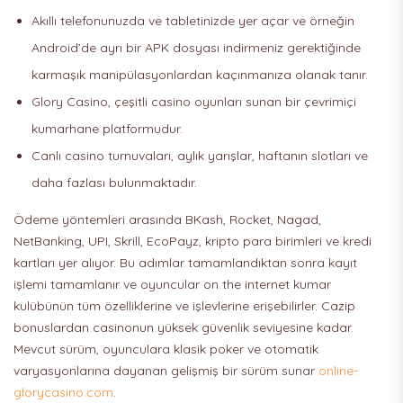
Akıllı telefonunuzda ve tabletinizde yer açar ve örneğin
Android’de ayrı bir APK dosyası indirmeniz gerektiğinde
karmaşık manipülasyonlardan kaçınmanıza olanak tanır.
Glory Casino, çeşitli casino oyunları sunan bir çevrimiçi
kumarhane platformudur.
Canlı casino turnuvaları, aylık yarışlar, haftanın slotları ve
daha fazlası bulunmaktadır.
Ödeme yöntemleri arasında BKash, Rocket, Nagad,
NetBanking, UPI, Skrill, EcoPayz, kripto para birimleri ve kredi
kartları yer alıyor. Bu adımlar tamamlandıktan sonra kayıt
işlemi tamamlanır ve oyuncular on the internet kumar
kulübünün tüm özelliklerine ve işlevlerine erişebilirler. Cazip
bonuslardan casinonun yüksek güvenlik seviyesine kadar.
Mevcut sürüm, oyunculara klasik poker ve otomatik
varyasyonlarına dayanan gelişmiş bir sürüm sunar
online-
glorycasino.com
.