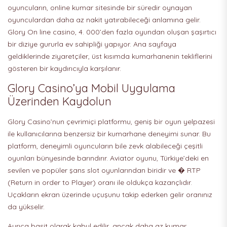
oyuncuların, online kumar sitesinde bir süredir oynayan
oyunculardan daha az nakit yatırabileceği anlamına gelir.
Glory On line casino, 4. 000’den fazla oyundan oluşan şaşırtıcı
bir diziye gururla ev sahipliği yapıyor. Ana sayfaya
geldiklerinde ziyaretçiler, üst kısımda kumarhanenin tekliflerini
gösteren bir kaydırıcıyla karşılanır.
Glory Casino’ya Mobil Uygulama
Üzerinden Kaydolun
Glory Casino’nun çevrimiçi platformu, geniş bir oyun yelpazesi
ile kullanıcılarına benzersiz bir kumarhane deneyimi sunar. Bu
platform, deneyimli oyuncuların bile zevk alabileceği çeşitli
oyunları bünyesinde barındırır. Aviator oyunu, Türkiye’deki en
sevilen ve popüler şans slot oyunlarından biridir ve � RTP
(Return in order to Player) oranı ile oldukça kazançlıdır.
Uçakların ekran üzerinde uçuşunu takip ederken gelir oranınız
da yükselir.
Ayrıca basit olarak kabul edilir, ancak daha az kumar