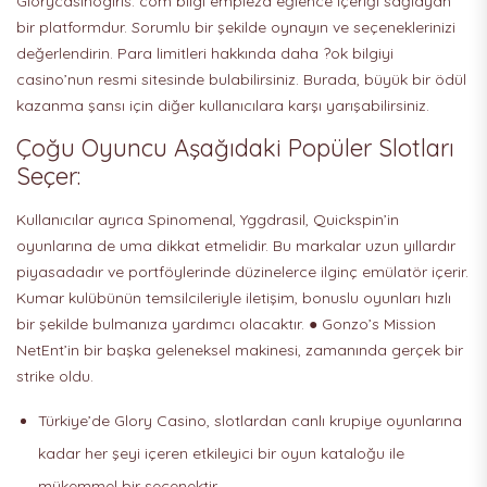
Glorycasinogiris. com bilgi empieza eğlence içeriği sağlayan
bir platformdur. Sorumlu bir şekilde oynayın ve seçeneklerinizi
değerlendirin. Para limitleri hakkında daha ?ok bilgiyi
casino’nun resmi sitesinde bulabilirsiniz. Burada, büyük bir ödül
kazanma şansı için diğer kullanıcılara karşı yarışabilirsiniz.
Çoğu Oyuncu Aşağıdaki Popüler Slotları
Seçer:
Kullanıcılar ayrıca Spinomenal, Yggdrasil, Quickspin’in
oyunlarına de uma dikkat etmelidir. Bu markalar uzun yıllardır
piyasadadır ve portföylerinde düzinelerce ilginç emülatör içerir.
Kumar kulübünün temsilcileriyle iletişim, bonuslu oyunları hızlı
bir şekilde bulmanıza yardımcı olacaktır. ● Gonzo’s Mission
NetEnt’in bir başka geleneksel makinesi, zamanında gerçek bir
strike oldu.
Türkiye’de Glory Casino, slotlardan canlı krupiye oyunlarına
kadar her şeyi içeren etkileyici bir oyun kataloğu ile
mükemmel bir seçenektir.