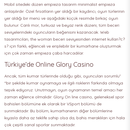
Mobil sitedeki düzen empieza tasarım minimalist empieza
anlaşılırdır. Özel fırsatların yer aldığı bir kaydırıcı, oyun türlerinin
yer aldığı bir menü ve aşağıdaki küçük resimde birkaç oyun
bulunur. Canlı mor, turkuaz ve beyaz renk düzeni, tüm beceri
seviyelerindeki oyuncuların beğenisini kazanacak. Web
tasarımcıları, the woman beceri seviyesinden internet kullan?c?
s? için farklı, eğlenceli ve erişilebilir bir kumarhane oluşturmak
için çok zaman empieza çaba harcadılar.
Türkiye’de Online Glory Casino
Ancak, tüm kumar türlerinde olduğu gibi, oyuncuları sorumlu”
“bir şekilde kumar oynamaya ve ilgili risklerin farkında olmaya
teşvik ediyoruz. Unutmayın, oyun oynamanın temel amacı her
zaman eğlence olmalıdır. Glory On line casino, geleneksel spor
bahisleri bölümüne ek olarak bir VSport bölümü de
sunmaktadır. Bu bölüm, kumarhanenin diğer bölümlerine
kıyasla daha az teklife sahip olsa da, bahis meraklıları için hala
çok çeşitli sanal sporlar sunmaktadır.