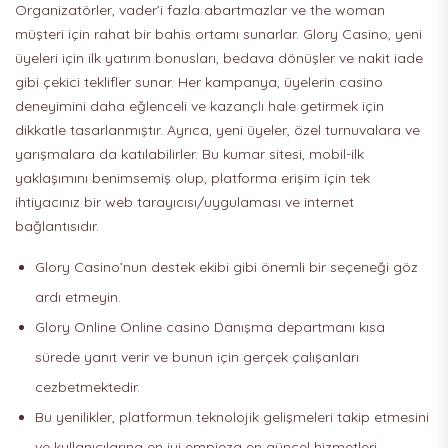
Organizatörler, vader’i fazla abartmazlar ve the woman
müşteri için rahat bir bahis ortamı sunarlar. Glory Casino, yeni
üyeleri için ilk yatırım bonusları, bedava dönüşler ve nakit iade
gibi çekici teklifler sunar. Her kampanya, üyelerin casino
deneyimini daha eğlenceli ve kazançlı hale getirmek için
dikkatle tasarlanmıştır. Ayrıca, yeni üyeler, özel turnuvalara ve
yarışmalara da katılabilirler​​. Bu kumar sitesi, mobil-ilk
yaklaşımını benimsemiş olup, platforma erişim için tek
ihtiyacınız bir web tarayıcısı/uygulaması ve internet
bağlantısıdır.
Glory Casino’nun destek ekibi gibi önemli bir seçeneği göz
ardı etmeyin.
Glory Online Online casino Danışma departmanı kısa
sürede yanıt verir ve bunun için gerçek çalışanları
cezbetmektedir.
Bu yenilikler, platformun teknolojik gelişmeleri takip etmesini
ve kullanıcılarına en iyi empieza en güncel hizmetleri