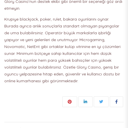
Glory Casino’nun destek ekibi gibi önemli bir seçeneği göz ardı
etmeyin.
Krupiye blackjack, poker, rulet, bakara oyunlarını oynar.
Burada ayrıca anlık sonuçlarla standart olmayan piyangolar
de uma bulabilirsiniz. Operatör büyük markalarla işbirliği
yapıyor ve yeni gelenleri de unutmuyor. Microgaming,
Novomatic, NetEnt gibi ortaklar kulüp vitrinine en iyi çözümleri
sunar. Minimum bütçeye sahip kullanıcılar için hem düşük
volatiliteli oyunlar hem para yüksek bahisçiler için yüksek
volatiliteli oyunlar bulabilirsiniz. Özetle Glory Casino, geniş bir
oyuncu yelpazesine hitap eden, güvenilir ve kullanıcı dostu bir
online kumarhanesi gibi görünmektedir.
Post navigation