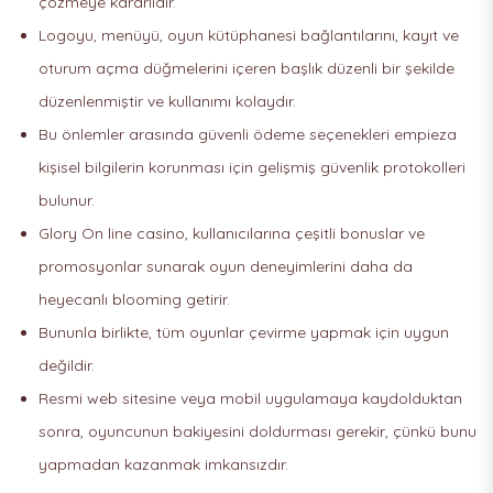
çözmeye kararlıdır.
Logoyu, menüyü, oyun kütüphanesi bağlantılarını, kayıt ve
oturum açma düğmelerini içeren başlık düzenli bir şekilde
düzenlenmiştir ve kullanımı kolaydır.
Bu önlemler arasında güvenli ödeme seçenekleri empieza
kişisel bilgilerin korunması için gelişmiş güvenlik protokolleri
bulunur.
Glory On line casino, kullanıcılarına çeşitli bonuslar ve
promosyonlar sunarak oyun deneyimlerini daha da
heyecanlı blooming getirir.
Bununla birlikte, tüm oyunlar çevirme yapmak için uygun
değildir.
Resmi web sitesine veya mobil uygulamaya kaydolduktan
sonra, oyuncunun bakiyesini doldurması gerekir, çünkü bunu
yapmadan kazanmak imkansızdır.