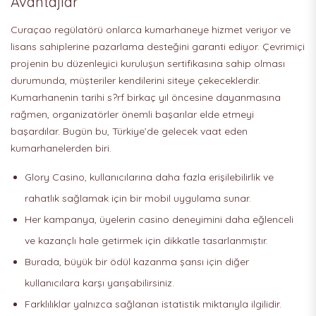
Avantajlar
Curaçao regülatörü onlarca kumarhaneye hizmet veriyor ve
lisans sahiplerine pazarlama desteğini garanti ediyor. Çevrimiçi
projenin bu düzenleyici kuruluşun sertifikasına sahip olması
durumunda, müşteriler kendilerini siteye çekeceklerdir.
Kumarhanenin tarihi s?rf birkaç yıl öncesine dayanmasına
rağmen, organizatörler önemli başarılar elde etmeyi
başardılar. Bugün bu, Türkiye’de gelecek vaat eden
kumarhanelerden biri.
Glory Casino, kullanıcılarına daha fazla erişilebilirlik ve
rahatlık sağlamak için bir mobil uygulama sunar.
Her kampanya, üyelerin casino deneyimini daha eğlenceli
ve kazançlı hale getirmek için dikkatle tasarlanmıştır.
Burada, büyük bir ödül kazanma şansı için diğer
kullanıcılara karşı yarışabilirsiniz.
Farklılıklar yalnızca sağlanan istatistik miktarıyla ilgilidir.