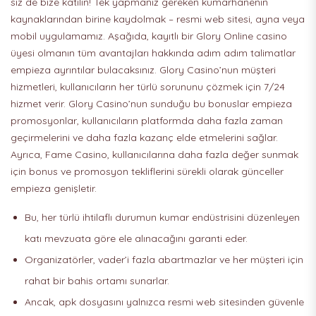
siz de bize katılın! Tek yapmanız gereken kumarhanenin
kaynaklarından birine kaydolmak – resmi web sitesi, ayna veya
mobil uygulamamız. Aşağıda, kayıtlı bir Glory Online casino
üyesi olmanın tüm avantajları hakkında adım adım talimatlar
empieza ayrıntılar bulacaksınız. Glory Casino’nun müşteri
hizmetleri, kullanıcıların her türlü sorununu çözmek için 7/24
hizmet verir. Glory Casino’nun sunduğu bu bonuslar empieza
promosyonlar, kullanıcıların platformda daha fazla zaman
geçirmelerini ve daha fazla kazanç elde etmelerini sağlar.
Ayrıca, Fame Casino, kullanıcılarına daha fazla değer sunmak
için bonus ve promosyon tekliflerini sürekli olarak günceller
empieza genişletir.
Bu, her türlü ihtilaflı durumun kumar endüstrisini düzenleyen
katı mevzuata göre ele alınacağını garanti eder.
Organizatörler, vader’i fazla abartmazlar ve her müşteri için
rahat bir bahis ortamı sunarlar.
Ancak, apk dosyasını yalnızca resmi web sitesinden güvenle