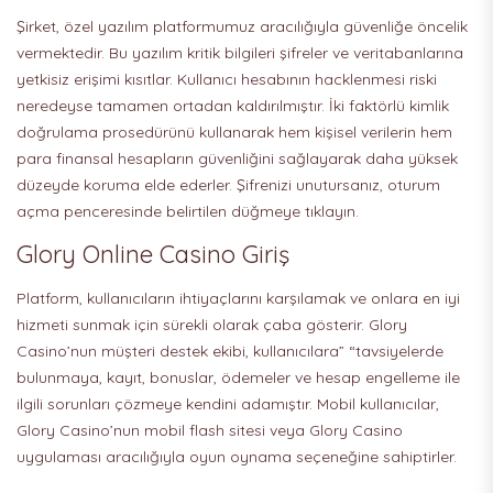
Şirket, özel yazılım platformumuz aracılığıyla güvenliğe öncelik
vermektedir. Bu yazılım kritik bilgileri şifreler ve veritabanlarına
yetkisiz erişimi kısıtlar. Kullanıcı hesabının hacklenmesi riski
neredeyse tamamen ortadan kaldırılmıştır. İki faktörlü kimlik
doğrulama prosedürünü kullanarak hem kişisel verilerin hem
para finansal hesapların güvenliğini sağlayarak daha yüksek
düzeyde koruma elde ederler. Şifrenizi unutursanız, oturum
açma penceresinde belirtilen düğmeye tıklayın.
Glory Online Casino Giriş
Platform, kullanıcıların ihtiyaçlarını karşılamak ve onlara en iyi
hizmeti sunmak için sürekli olarak çaba gösterir. Glory
Casino’nun müşteri destek ekibi, kullanıcılara” “tavsiyelerde
bulunmaya, kayıt, bonuslar, ödemeler ve hesap engelleme ile
ilgili sorunları çözmeye kendini adamıştır. Mobil kullanıcılar,
Glory Casino’nun mobil flash sitesi veya Glory Casino
uygulaması aracılığıyla oyun oynama seçeneğine sahiptirler.