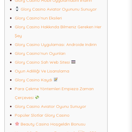
Glory Casino Mobil Uygulamasını İndirin
Glory Casino Aviator Oyununu Sunuyor
Glory Casino’nun Eksileri
Glory Casino Hakkında Bilmeniz Gereken Her
Şey
Glory Casino Uygulaması: Androide Indirin
Glory Casino’nun Oyunları
Glory Casino Sah Web Sitesi
Oyun Adililiği Ve Lisanslama
Glory Casino Kaydı
Para Çekme Yöntemleri Empieza Zaman
Çerçevesi
Glory Casino Aviator Oyunu Sunuyor
Popüler Slotlar Glory Casino
Beauty Casino Hoşgeldin Bonusu