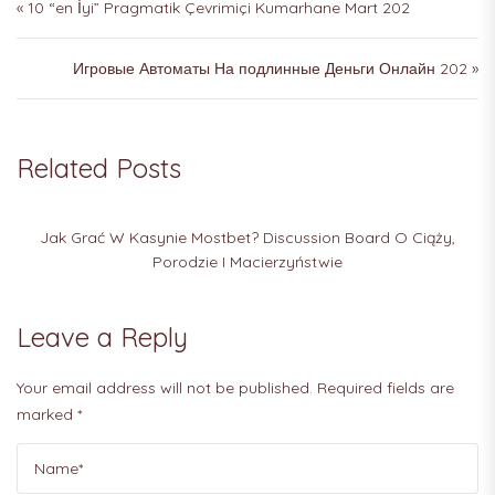
« 10 “en İyi” Pragmatik Çevrimiçi Kumarhane Mart 202
Игровые Автоматы На подлинные Деньги Онлайн 202 »
Related Posts
Jak Grać W Kasynie Mostbet? Discussion Board O Ciąży,
Porodzie I Macierzyństwie
Leave a Reply
Your email address will not be published.
Required fields are
marked
*