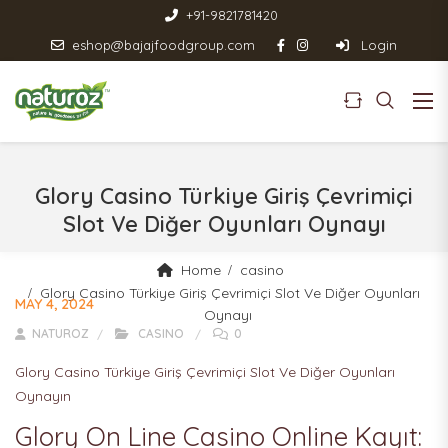
+91-9821781420
eshop@bajajfoodgroup.com
Login
Glory Casino Türkiye Giriş Çevrimiçi
Slot Ve Diğer Oyunları Oynayı
Home
casino
Glory Casino Türkiye Giriş Çevrimiçi Slot Ve Diğer Oyunları
MAY 4, 2024
Oynayı
NATUROZ
CASINO
0
Glory Casino Türkiye Giriş Çevrimiçi Slot Ve Diğer Oyunları
Oynayın
Glory On Line Casino Online Kayıt: