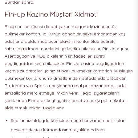
Bundan sonra,
Pin-up Kazino Müştəri Xidməti
Pinup online xüsusi diqqət çəkən məqamı kazinonun öz
bukmeker kontoru idi. Onun qonaqları şəxsi əmanətdən xoş
uduşlarla doldurmaq üçün əlavə imkanlar əldə edərək,
rahatlıqla idman mərclərini yerləşdirə biləcəklər. Pin Up oyunu
Azərbaycan və MDB ölkələrinin istifadəçiləri sürətli
qeydiyyatdan keçə biləcəklər. Pin Up casino qeydiyyatdan
keçmiş ziyarətçilər yalnız etibarlı bukmeker kontorları ilə işləyən
bukmeker kontorunun xidmətlərindən istifadə edə biləcəklər.
Bu, idman və eSports yarışlarında real pul qazanaraq, sərfəli
əmsallarla mərc etməyə imkan verir. Həqiqi ziyarətçilərin
şərhlərində Pinup az keyfiyyətli xidmət və yaxşı pul mükafatı
əldə etmək imkanı təsdiqlənir.
Suallarınız olduqda kömək etməyə hər zaman hazır olan
peşəkar dəstək komandasına təşəkkür edirəm.