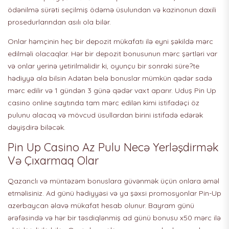
ödənilmə sürəti seçilmiş ödəmə üsulundan və kazinonun daxili
prosedurlarından asılı ola bilər.
Onlar həmçinin heç bir depozit mükafatı ilə eyni şəkildə mərc
edilməli olacaqlar. Hər bir depozit bonusunun mərc şərtləri var
və onlar yerinə yetirilməlidir ki, oyunçu bir sonraki süre?te
hədiyyə ala bilsin Adətən belə bonuslar mümkün qədər sadə
mərc edilir və 1 gündən 3 günə qədər vaxt aparır. Uduş Pin Up
casino online saytında tam mərc edilən kimi istifadəçi öz
pulunu alacaq və mövcud üsullardan birini istifadə edərək
dəyişdirə biləcək.
Pin Up Casino Az Pulu Necə Yerləşdirmək
Və Çıxarmaq Olar
Qazanclı və müntəzəm bonuslara güvənmək üçün onlara əməl
etməlisiniz. Ad günü hədiyyəsi və ya şəxsi promosyonlar Pin-Up
azerbaycan əlavə mükafat hesab olunur. Bayram günü
ərəfəsində və hər bir təsdiqlənmiş ad günü bonusu x50 mərc ilə