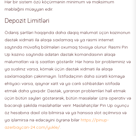
Hər bir sistem özü köçürmənin minimum və maksimum
məbləğini müəyyən edir.
Depozit Limitləri
Ödəniş şərtləri haqqında daha dəqiq məlumat üçün kazinonun
dəstək xidməti ilə əlaqə saxlamaq və ya rəsmi internet
saytında müvafiq bölmələri oxumaq tövsiyə olunur. Rəsmi Pin
Up kazino saytında adətən dəstək komandasının əlaqə
məlumatları və iş saatları göstərilir. Hər hansı bir probleminiz və
ya sualınız varsa, kömək üçün dəstək xidməti ilə əlaqə
saxlamaqdan çəkinməyin. İstifadəçinin daha sürətli köməyə
ehtiyacı varsa, qaynar xətt və ya canlı söhbətdən istifadə
etmək daha yaxşıdır. Dəstək, yaranan problemləri həll etmək
üçün bütün səyləri göstərərək, bütün məsələlər üzrə operativ və
bacarıqlı şəkildə məsləhətlər verir. Məsləhətçilər Pin Up oyunçu
öz hesabına daxil ola bilmirsə və ya hansısa slot açılmırsa və
ya işləmirsə nə edəcəyini öyrənə bilər
https://pinup-
azerbaycan-24.com/yukle/
.