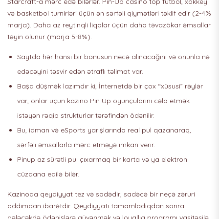
Starcraft-a mərc edə bilərlər. Pin-Up casino top futbol, ​​xokkey
və basketbol turnirləri üçün ən sərfəli qiymətləri təklif edir (2-4%
marja). Daha az reytinqli liqalar üçün daha təvazökar əmsallar
təyin olunur (marja 5-8%).
Saytda hər hansı bir bonusun necə alınacağını və onunla nə
edəcəyini təsvir edən ətraflı təlimat var.
Başa düşmək lazımdır ki, İnternetdə bir çox “xüsusi” rəylər
var, onlar üçün kazino Pin Up oyunçularını cəlb etmək
istəyən rəqib strukturlar tərəfindən ödənilir.
Bu, idman və eSports yarışlarında real pul qazanaraq,
sərfəli əmsallarla mərc etməyə imkan verir.
Pinup az sürətli pul çıxarmaq bir karta və ya elektron
cüzdana edilə bilər.
Kazinoda qeydiyyat tez və sadədir, sadəcə bir neçə zəruri
addımdan ibarətdir. Qeydiyyatı tamamladıqdan sonra
gələcəkdə ödənişlərə güvənmək və loyallıq proqramı vasitəsilə