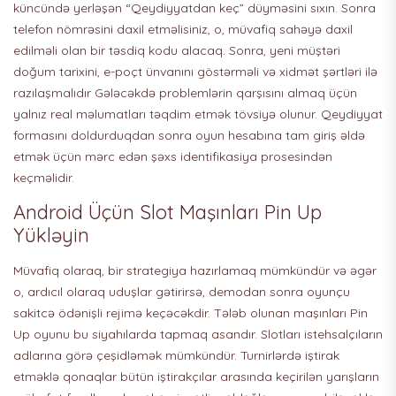
küncündə yerləşən “Qeydiyyatdan keç” düyməsini sıxın. Sonra
telefon nömrəsini daxil etməlisiniz, o, müvafiq sahəyə daxil
edilməli olan bir təsdiq kodu alacaq. Sonra, yeni müştəri
doğum tarixini, e-poçt ünvanını göstərməli və xidmət şərtləri ilə
razılaşmalıdır Gələcəkdə problemlərin qarşısını almaq üçün
yalnız real məlumatları təqdim etmək tövsiyə olunur. Qeydiyyat
formasını doldurduqdan sonra oyun hesabına tam giriş əldə
etmək üçün mərc edən şəxs identifikasiya prosesindən
keçməlidir.
Android Üçün Slot Maşınları Pin Up
Yükləyin
Müvafiq olaraq, bir strategiya hazırlamaq mümkündür və əgər
o, ardıcıl olaraq uduşlar gətirirsə, demodan sonra oyunçu
sakitcə ödənişli rejimə keçəcəkdir. Tələb olunan maşınları Pin
Up oyunu bu siyahılarda tapmaq asandır. Slotları istehsalçıların
adlarına görə çeşidləmək mümkündür. Turnirlərdə iştirak
etməklə qonaqlar bütün iştirakçılar arasında keçirilən yarışların