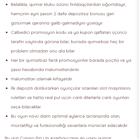
Beləliklə, qumar klubu özünü fırıldaqçılardan sığortalayır,
həmçinin eyni şəxsin 2 dəfə depozitsiz bonusu geri
götürmək qərarına gəlib-gəlmədiyini yoxlayır.
Cəlbedici promosyon kodu və ya kupon qəflətən üçüncü
tərəfin saytında görünə bilər, burada qumarbaz heç bir
problem olmadan onu ala bilər.
Hər bir qumarbaz fərdi promosyonlar barədə poçtla və ya
şəxsi hesabında məlumatlandırılır.
məlumatları izləmək kifayətdir.
İlk depoziti doldurarkən oyunçular istənilən slot maşınlarını,
ruletləri və hətta real pul üçün canlı dilerlərlə canlı oyunları
seçə biləcəklər.
Bu oyun növü daim optimal əyləncə axtarışında olan,
müxtəlifliyi və funksionallığı sevənlərə müraciət edəcəkdir.
Bu gün Casino Pin Up Azərbaycanın ən yaxşı qumar