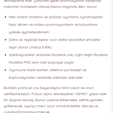
aktivləşdirilə bilər. Qarşıdan gələn promosyonlar haqqında
məlumat müntəzəm olaraq kazino saytında dərc olunur.
Mən onların slotlarını və stolüstü oyunlarını oynamaqdan
həzz alıram və onların promosyonlarını və bonuslarını
yüksək qiymətləndirirəm.
Daha az reytinqli liqalar üçün daha təvazökar əmsallar
təyin olunur (marja 5-8%).
Azərbaycanlılar arasında Roulette Live, Light Night Roulette,
Roulette PRO kimi rulet populyar sayılır.
Oyunçular bank kartları, elektron pul kisələri və
kriptovalyutalar vasitəsilə ödənişlər edə bilər.
Bundan sonra ən çox bəyəndiyiniz birini seçin və onun
səhifəsinə keçin. Pulsuz rejimi aktivləşdirən “DEMO” yazısı olan
bir düymə olacaq. Bunun üzərinə klikləməklə, səhifə yenidən
yüklənəcək, oyunçu mərc üçün virtual kreditlər alacaq və
oynamağa başlaya biləcək.