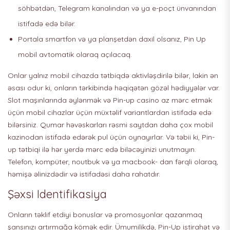
söhbətdən, Telegram kanalından və ya e-poçt ünvanından
istifadə edə bilər.
Portala smartfon və ya planşetdən daxil olsanız, Pin Up
mobil avtomatik olaraq açılacaq.
Onlar yalnız mobil cihazda tətbiqdə aktivləşdirilə bilər, lakin ən
əsası odur ki, onların tərkibində həqiqətən gözəl hədiyyələr var.
Slot maşınlarında əylənmək və Pin-up casino az mərc etmək
üçün mobil cihazlar üçün müxtəlif variantlardan istifadə edə
bilərsiniz. Qumar həvəskarları rəsmi saytdan daha çox mobil
kazinodan istifadə edərək pul üçün oynayırlar. Və təbii ki, Pin-
up tətbiqi ilə hər yerdə mərc edə biləcəyinizi unutmayın.
Telefon, kompüter, noutbuk və ya macbook- dan fərqli olaraq,
həmişə əlinizdədir və istifadəsi daha rahatdır.
Şəxsi Identifikasiya
Onların təklif etdiyi bonuslar və promosyonlar qazanmaq
şansınızı artırmağa kömək edir. Ümumilikdə, Pin-Up istirahət və