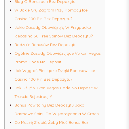
Blog O Bonusach Bez Depozytu
W Jakie Gry Zagram Przy Pomocy Ice
Casino 100 Pln Bez Depozytu?
Jakie Zasady Obowiązują W Przypadku
Icecasino 50 Free Spinów Bez Depozytu?
Rodzaje Bonusów Bez Depozytu
Ogólnie Zasady Obowiązujące Vulkan Vegas
Promo Code No Deposit
Jak Wygrać Pieniądze Dzięki Bonusowi Ice
Casino 100 Pln Bez Depozytu?
Jak Użyć Vulkan Vegas Code No Deposit W
Trakcie Rejestracji?
Bonus Powitalny Bez Depozytu Jako
Darmowe Spiny Do Wykorzystania W Grach
Co Muszę Zrobić, Żeby Mieć Bonus Bez