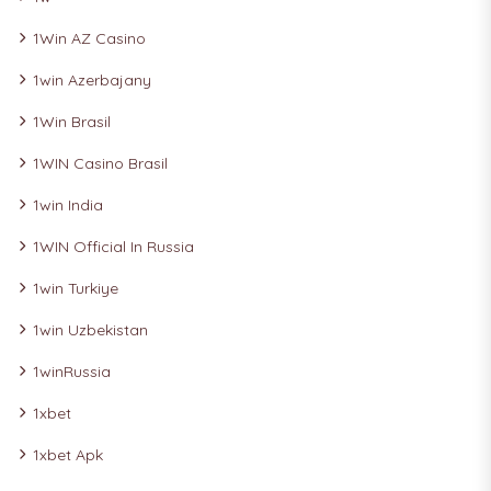
1Win AZ Casino
1win Azerbajany
1Win Brasil
1WIN Casino Brasil
1win India
1WIN Official In Russia
1win Turkiye
1win Uzbekistan
1winRussia
1xbet
1xbet Apk