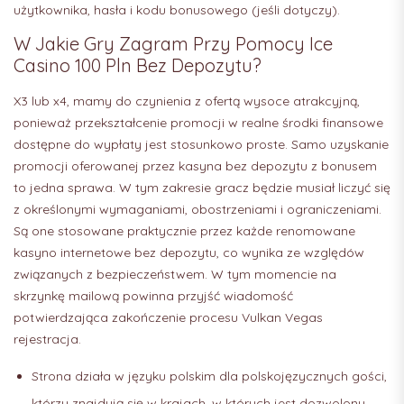
użytkownika, hasła i kodu bonusowego (jeśli dotyczy).
W Jakie Gry Zagram Przy Pomocy Ice
Casino 100 Pln Bez Depozytu?
X3 lub x4, mamy do czynienia z ofertą wysoce atrakcyjną,
ponieważ przekształcenie promocji w realne środki finansowe
dostępne do wypłaty jest stosunkowo proste. Samo uzyskanie
promocji oferowanej przez kasyna bez depozytu z bonusem
to jedna sprawa. W tym zakresie gracz będzie musiał liczyć się
z określonymi wymaganiami, obostrzeniami i ograniczeniami.
Są one stosowane praktycznie przez każde renomowane
kasyno internetowe bez depozytu, co wynika ze względów
związanych z bezpieczeństwem. W tym momencie na
skrzynkę mailową powinna przyjść wiadomość
potwierdzająca zakończenie procesu Vulkan Vegas
rejestracja.
Strona działa w języku polskim dla polskojęzycznych gości,
którzy znajdują się w krajach, w których jest dozwolony