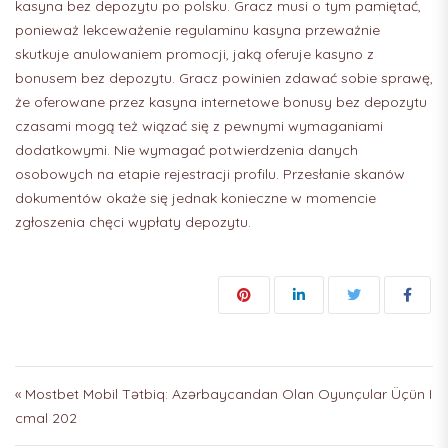
kasyna bez depozytu po polsku. Gracz musi o tym pamiętać,
ponieważ lekceważenie regulaminu kasyna przeważnie
skutkuje anulowaniem promocji, jaką oferuje kasyno z
bonusem bez depozytu. Gracz powinien zdawać sobie sprawę,
że oferowane przez kasyna internetowe bonusy bez depozytu
czasami mogą też wiązać się z pewnymi wymaganiami
dodatkowymi. Nie wymagać potwierdzenia danych
osobowych na etapie rejestracji profilu. Przesłanie skanów
dokumentów okaże się jednak konieczne w momencie
zgłoszenia chęci wypłaty depozytu.
Post navigation
« Mostbet Mobil Tətbiq: Azərbaycandan Olan Oyunçular Üçün I
cmal 202