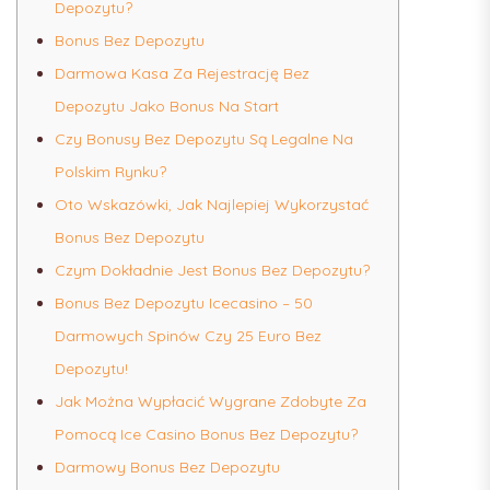
Depozytu?
Bonus Bez Depozytu
Darmowa Kasa Za Rejestrację Bez
Depozytu Jako Bonus Na Start
Czy Bonusy Bez Depozytu Są Legalne Na
Polskim Rynku?
Oto Wskazówki, Jak Najlepiej Wykorzystać
Bonus Bez Depozytu
Czym Dokładnie Jest Bonus Bez Depozytu?
Bonus Bez Depozytu Icecasino – 50
Darmowych Spinów Czy 25 Euro Bez
Depozytu!
Jak Można Wypłacić Wygrane Zdobyte Za
Pomocą Ice Casino Bonus Bez Depozytu?
Darmowy Bonus Bez Depozytu