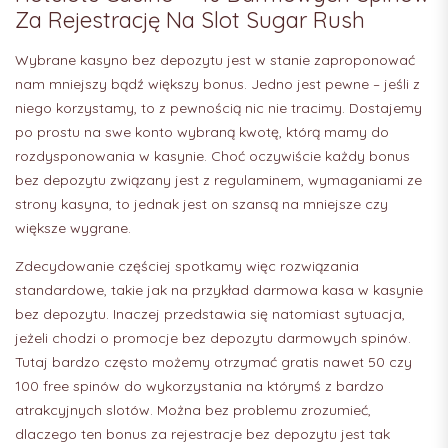
Za Rejestrację Na Slot Sugar Rush
Wybrane kasyno bez depozytu jest w stanie zaproponować
nam mniejszy bądź większy bonus. Jedno jest pewne – jeśli z
niego korzystamy, to z pewnością nic nie tracimy. Dostajemy
po prostu na swe konto wybraną kwotę, którą mamy do
rozdysponowania w kasynie. Choć oczywiście każdy bonus
bez depozytu związany jest z regulaminem, wymaganiami ze
strony kasyna, to jednak jest on szansą na mniejsze czy
większe wygrane.
Zdecydowanie częściej spotkamy więc rozwiązania
standardowe, takie jak na przykład darmowa kasa w kasynie
bez depozytu. Inaczej przedstawia się natomiast sytuacja,
jeżeli chodzi o promocje bez depozytu darmowych spinów.
Tutaj bardzo często możemy otrzymać gratis nawet 50 czy
100 free spinów do wykorzystania na którymś z bardzo
atrakcyjnych slotów. Można bez problemu zrozumieć,
dlaczego ten bonus za rejestracje bez depozytu jest tak