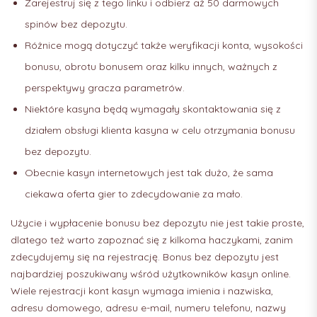
Zarejestruj się z tego linku i odbierz aż 50 darmowych
spinów bez depozytu.
Różnice mogą dotyczyć także weryfikacji konta, wysokości
bonusu, obrotu bonusem oraz kilku innych, ważnych z
perspektywy gracza parametrów.
Niektóre kasyna będą wymagały skontaktowania się z
działem obsługi klienta kasyna w celu otrzymania bonusu
bez depozytu.
Obecnie kasyn internetowych jest tak dużo, że sama
ciekawa oferta gier to zdecydowanie za mało.
Użycie i wypłacenie bonusu bez depozytu nie jest takie proste,
dlatego też warto zapoznać się z kilkoma haczykami, zanim
zdecydujemy się na rejestrację. Bonus bez depozytu jest
najbardziej poszukiwany wśród użytkowników kasyn online.
Wiele rejestracji kont kasyn wymaga imienia i nazwiska,
adresu domowego, adresu e-mail, numeru telefonu, nazwy