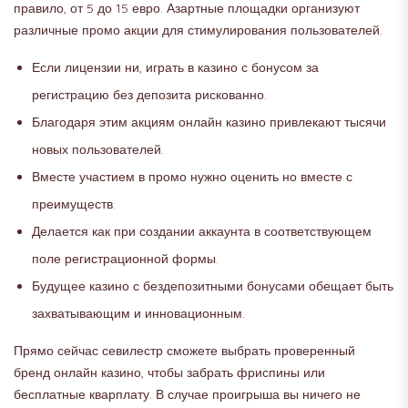
правило, от 5 до 15 евро. Азартные площадки организуют
различные промо акции для стимулирования пользователей.
Если лицензии ни, играть в казино с бонусом за
регистрацию без депозита рискованно.
Благодаря этим акциям онлайн казино привлекают тысячи
новых пользователей.
Вместе участием в промо нужно оценить но вместе с
преимуществ.
Делается как при создании аккаунта в соответствующем
поле регистрационной формы.
Будущее казино с бездепозитными бонусами обещает быть
захватывающим и инновационным.
Прямо сейчас севилестр сможете выбрать проверенный
бренд онлайн казино, чтобы забрать фриспины или
бесплатные кварплату. В случае проигрыша вы ничего не