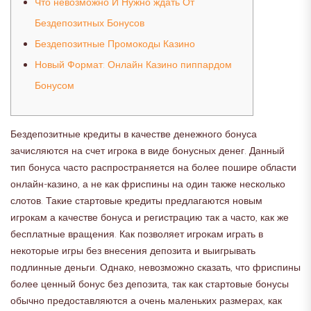
Что невозможно И Нужно ждать От
Бездепозитных Бонусов
Бездепозитные Промокоды Казино
Новый Формат: Онлайн Казино пиппардом
Бонусом
Бездепозитные кредиты в качестве денежного бонуса
зачисляются на счет игрока в виде бонусных денег. Данный
тип бонуса часто распространяется на более пошире области
онлайн-казино, а не как фриспины на один также несколько
слотов. Такие стартовые кредиты предлагаются новым
игрокам а качестве бонуса и регистрацию так а часто, как же
бесплатные вращения. Как позволяет игрокам играть в
некоторые игры без внесения депозита и выигрывать
подлинные деньги. Однако, невозможно сказать, что фриспины
более ценный бонус без депозита, так как стартовые бонусы
обычно предоставляются а очень маленьких размерах, как