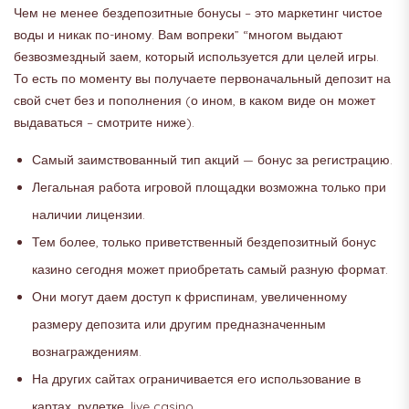
Чем не менее бездепозитные бонусы – это маркетинг чистое
воды и никак по-иному. Вам вопреки” “многом выдают
безвозмездный заем, который используется дли целей игры.
То есть по моменту вы получаете первоначальный депозит на
свой счет без и пополнения (о ином, в каком виде он может
выдаваться – смотрите ниже).
Самый заимствованный тип акций — бонус за регистрацию.
Легальная работа игровой площадки возможна только при
наличии лицензии.
Тем более, только приветственный бездепозитный бонус
казино сегодня может приобретать самый разную формат.
Они могут даем доступ к фриспинам, увеличенному
размеру депозита или другим предназначенным
вознаграждениям.
На других сайтах ограничивается его использование в
картах, рулетке, live casino.