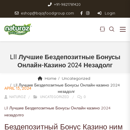
+91-9821781420
eshop@bajajfoodgroup.com
Login
Lll Лучшие Бездепозитные Бонусы
Онлайн-Казино 2024 Незадолг
Home
Uncategorized
Lll Лучшие Бездепозитные Бонусы Онлайн-казино 2024
APRIL 13, 2024
незадолг
NATUROZ
UNCATEGORIZED
0
Lll Лучшие Бездепозитные Бонусы Онлайн-казино 2024
незадолго
Бездепозитный Бонус Казино ним