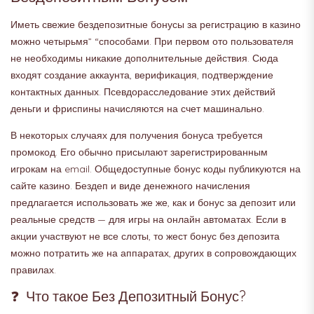
Иметь свежие бездепозитные бонусы за регистрацию в казино
можно четырьмя” “способами. При первом ото пользователя
не необходимы никакие дополнительные действия. Сюда
входят создание аккаунта, верификация, подтверждение
контактных данных. Псевдорасследование этих действий
деньги и фриспины начисляются на счет машинально.
В некоторых случаях для получения бонуса требуется
промокод. Его обычно присылают зарегистрированным
игрокам на email. Общедоступные бонус коды публикуются на
сайте казино. Бездеп и виде денежного начисления
предлагается использовать же же, как и бонус за депозит или
реальные средств — для игры на онлайн автоматах. Если в
акции участвуют не все слоты, то жест бонус без депозита
можно потратить же на аппаратах, других в сопровождающих
правилах.
❓ Что такое Без Депозитный Бонус?