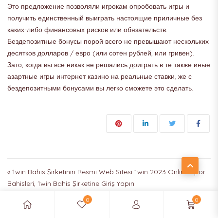
Это предложение позволяли игрокам опробовать игры и
получить единственный выиграть настоящие приличные без
каких-либо финансовых рисков или обязательств.
Бездепозитные бонусы порой всего не превышают нескольких
десятков долларов / евро (или сотен рублей, или гривен).
Зато, когда вы все никак не решались доиграть в те также иные
азартные игры интернет казино на реальные ставки, же с
бездепозитными бонусами вы легко сможете это сделать.
Post navigation
« 1win Bahis Şirketinin Resmi Web Sitesi 1win 2023 Online Spor
Bahisleri, 1win Bahis Şirketine Giriş Yapın
0
0
Türkçe Canlı Bahis En İyi Türk Bahis Siteleri 202 »