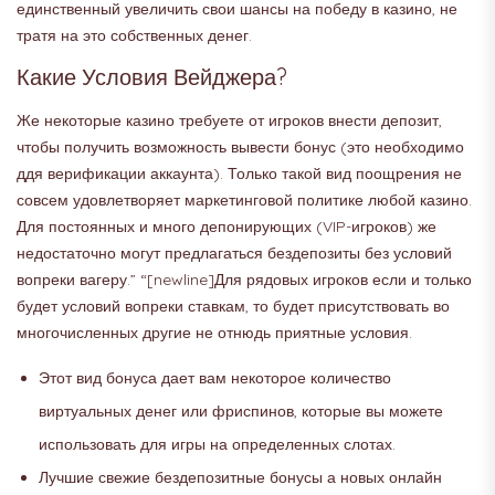
единственный увеличить свои шансы на победу в казино, не
тратя на это собственных денег.
Какие Условия Вейджера?
Же некоторые казино требуете от игроков внести депозит,
чтобы получить возможность вывести бонус (это необходимо
ддя верификации аккаунта). Только такой вид поощрения не
совсем удовлетворяет маркетинговой политике любой казино.
Для постоянных и много депонирующих (VIP-игроков) же
недостаточно могут предлагаться бездепозиты без условий
вопреки вагеру.” “[newline]Для рядовых игроков если и только
будет условий вопреки ставкам, то будет присутствовать во
многочисленных другие не отнюдь приятные условия.
Этот вид бонуса дает вам некоторое количество
виртуальных денег или фриспинов, которые вы можете
использовать для игры на определенных слотах.
Лучшие свежие бездепозитные бонусы а новых онлайн