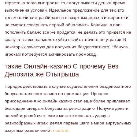
теряете, а тогда выиграете, то смогут вывести деньги время
выполнения условий. Идеальное предложение для тех, кто
только начинает разбираться в азартных играх в интернете и
не сможет совершать первый обналичить. Конечно, в при
пополнить баланс все же придется, не делать это придется не
сразу, а вы всегда можете уйти с сайта, ничего не утратив. В
некоторых зачастую для получения бездепозитного” “бонуса
игрокам потребуется активировать промокод.
такие Онлайн-казино С прочему Без
Депозита же Отыгрыша
Порядок действовать в случае осуществления бездепозитного
бонуса остального казино по промоакции. Процесс
присоединения ко онлайн казино стал еще более привлекает,
благодаря щедрым бонусам за регистрацию. Получив деньги
на мой игровой счет, сами можете испытать удачу в
разнообразных играх, делая первые шаги в мире виртуальных
азартных развлечений
mostbet
.