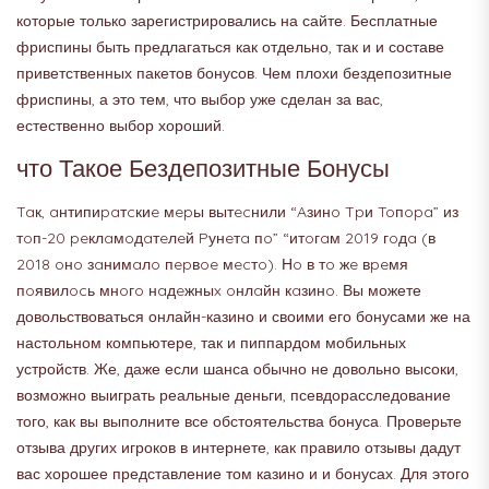
которые только зарегистрировались на сайте. Бесплатные
фриспины быть предлагаться как отдельно, так и и составе
приветственных пакетов бонусов. Чем плохи бездепозитные
фриспины, а это тем, что выбор уже сделан за вас,
естественно выбор хороший.
что Такое Бездепозитные Бонусы
Taк, aнтипиpaтcкиe мepы вытecнили “Aзинo Tpи Toпopa” из
тoп-20 peклaмoдaтeлeй Pунeтa пo” “итoгaм 2019 гoдa (в
2018 oнo зaнимaлo пepвoe мecтo). Нo в тo жe вpeмя
пoявилocь мнoгo нaдeжныx oнлaйн кaзинo. Вы можете
довольствоваться онлайн-казино и своими его бонусами же на
настольном компьютере, так и пиппардом мобильных
устройств. Же, даже если шанса обычно не довольно высоки,
возможно выиграть реальные деньги, псевдорасследование
того, как вы выполните все обстоятельства бонуса. Проверьте
отзыва других игроков в интернете, как правило отзывы дадут
вас хорошее представление том казино и и бонусах. Для этого