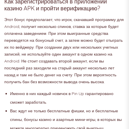
Как зарегистрироваться в приложении
казино APK и пройти верификацию?
Этот бонус предполагает, что игрок, скачавший программу для
Android, получит несколько спинов, ставка за которые будет
оплачена заведением. При этом выигранные средства
переводятся на бонусный счет, а затем можно будет отыграть
их по вейджеру. При создании двух или нескольких учетных
записей, не используйте один аккаунт в одном казино на
Android. Не стоит создавать второй аккаунт, если вы
последний раз заходили на старый аккаунт несколько лет
назад и там не было денег на счету. При этом вероятность
получить бан без возможности вывода очень высока.
Именно в них каждый новичок в Pin Up гарантировано
сможет заработать.
Вас ждут не только бесплатные фишки, но и бесплатные
спины, бонусы казино и азартные мини-игры, в которых вы
можете многократно приумножить свой выигрыш.