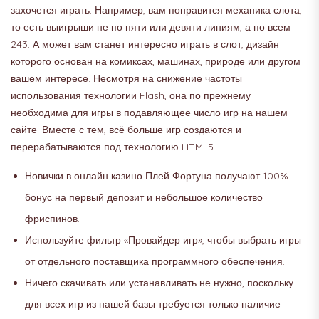
захочется играть. Например, вам понравится механика слота,
то есть выигрыши не по пяти или девяти линиям, а по всем
243. А может вам станет интересно играть в слот, дизайн
которого основан на комиксах, машинах, природе или другом
вашем интересе. Несмотря на снижение частоты
использования технологии Flash, она по прежнему
необходима для игры в подавляющее число игр на нашем
сайте. Вместе с тем, всё больше игр создаются и
перерабатываются под технологию HTML5.
Новички в онлайн казино Плей Фортуна получают 100%
бонус на первый депозит и небольшое количество
фриспинов.
Используйте фильтр «Провайдер игр», чтобы выбрать игры
от отдельного поставщика программного обеспечения.
Ничего скачивать или устанавливать не нужно, поскольку
для всех игр из нашей базы требуется только наличие