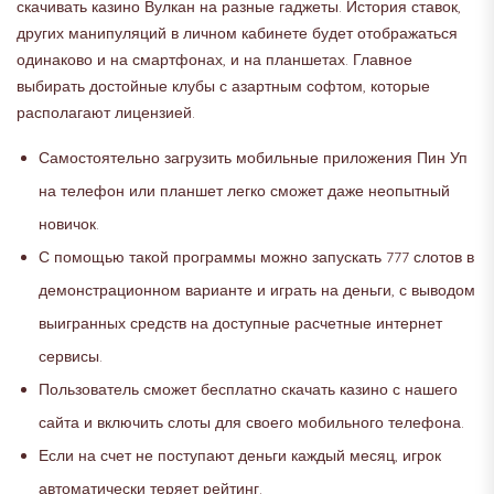
скачивать казино Вулкан на разные гаджеты. История ставок,
других манипуляций в личном кабинете будет отображаться
одинаково и на смартфонах, и на планшетах. Главное
выбирать достойные клубы с азартным софтом, которые
располагают лицензией.
Самостоятельно загрузить мобильные приложения Пин Уп
на телефон или планшет легко сможет даже неопытный
новичок.
С помощью такой программы можно запускать 777 слотов в
демонстрационном варианте и играть на деньги, с выводом
выигранных средств на доступные расчетные интернет
сервисы.
Пользователь сможет бесплатно скачать казино с нашего
сайта и включить слоты для своего мобильного телефона.
Если на счет не поступают деньги каждый месяц, игрок
автоматически теряет рейтинг.