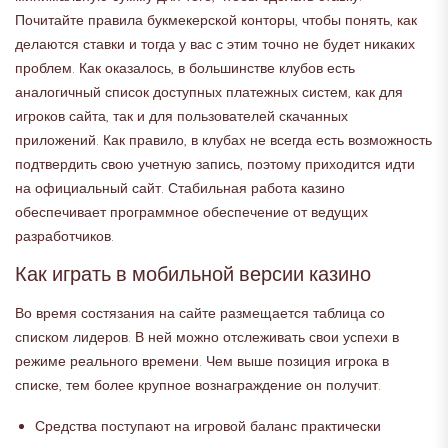
Почитайте правила букмекерской конторы, чтобы понять, как
делаются ставки и тогда у вас с этим точно не будет никаких
проблем. Как оказалось, в большинстве клубов есть
аналогичный список доступных платежных систем, как для
игроков сайта, так и для пользователей скачанных
приложений. Как правило, в клубах не всегда есть возможность
подтвердить свою учетную запись, поэтому приходится идти
на официальный сайт. Стабильная работа казино
обеспечивает программное обеспечение от ведущих
разработчиков.
Как играть в мобильной версии казино
Во время состязания на сайте размещается таблица со
списком лидеров. В ней можно отслеживать свои успехи в
режиме реального времени. Чем выше позиция игрока в
списке, тем более крупное вознаграждение он получит.
Средства поступают на игровой баланс практически