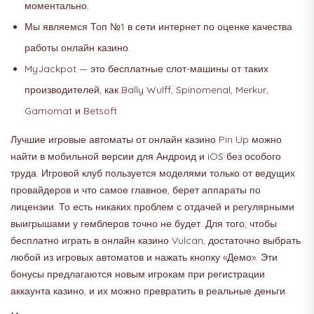
моментально.
Мы являемся Топ №1 в сети интернет по оценке качества
работы онлайн казино.
MyJackpot — это бесплатные слот-машины от таких
производителей, как Bally Wulff, Spinomenal, Merkur,
Gamomat и Betsoft.
Лучшие игровые автоматы от онлайн казино Pin Up можно
найти в мобильной версии для Андроид и iOS без особого
труда. Игровой клуб пользуется моделями только от ведущих
провайдеров и что самое главное, берет аппараты по
лицензии. То есть никаких проблем с отдачей и регулярными
выигрышами у гемблеров точно не будет. Для того, чтобы
бесплатно играть в онлайн казино Vulcan, достаточно выбрать
любой из игровых автоматов и нажать кнопку «Демо». Эти
бонусы предлагаются новым игрокам при регистрации
аккаунта казино, и их можно превратить в реальные деньги.