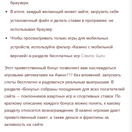
браузера.
В итоге, каждый желающий может зайти, загрузить себе
установочный файл и делать ставки в программе, не
использывая браузер.
Чтобы просматривать только игры для мобильных
устройств, используйте фильтр «Казино с мобильной
версией» в разделе бесплатных игр Casino Guru.
Этот приветственный бонус позволяет вам наслаждаться
игровыми автоматами на Азино777 без вложений, запускать
слоты бесплатно и радоваться реальным выигрышам. В
разделе «Бонусы» собраны поощрения для всех посетителей
сайта — поклонников азартных игр и спортивных ставок. По
краткому описанию каждого бонуса можно понять, к какому
разделу относится вознаграждение. В казино игрокам дают
приветственный пакет, а также деньги и фриспины за
активность на сайте.