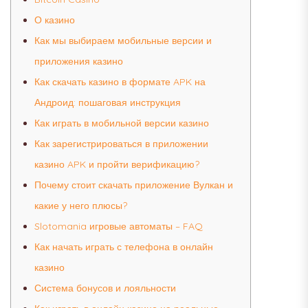
О казино
Как мы выбираем мобильные версии и
приложения казино
Как скачать казино в формате APK на
Андроид: пошаговая инструкция
Как играть в мобильной версии казино
Как зарегистрироваться в приложении
казино APK и пройти верификацию?
Почему стоит скачать приложение Вулкан и
какие у него плюсы?
Slotomania игровые автоматы – FAQ
Как начать играть с телефона в онлайн
казино
Система бонусов и лояльности