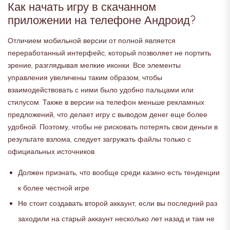
Как начать игру в скачанном
приложении на телефоне Андроид?
Отличием мобильной версии от полной является
переработанный интерфейс, который позволяет не портить
зрение, разглядывая мелкие иконки. Все элементы
управления увеличены таким образом, чтобы
взаимодействовать с ними было удобно пальцами или
стилусом. Также в версии на телефон меньше рекламных
предложений, что делает игру с выводом денег еще более
удобной. Поэтому, чтобы не рисковать потерять свои деньги в
результате взлома, следует загружать файлы только с
официальных источников.
Должен признать, что вообще среди казино есть тенденции
к более честной игре.
Не стоит создавать второй аккаунт, если вы последний раз
заходили на старый аккаунт несколько лет назад и там не