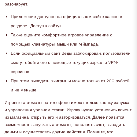
разочарует.
Приложение доступно на официальном сайте казино в
разделе «Доступ к сайту».
Также оцените комфортное игровое управление с
помощью клавиатуры, мыши или геймпада.
Если официальный сайт Веды заблокирован, пользователи
смогут обойти его с помощью текущих зеркал и VPN-
сервисов.
При этом выводить выигрыши можно только от 200 рублей
и не меньше.
Игровые автоматы на телефоне имеют только кнопку запуска
и управления уровнем ставки. Игроку нужно установить клиент
из магазина, открыть его и авторизоваться. Далее появится
возможность запускать автоматы, пополнять счет, выводить
деньги и осуществлять другие действия. Помните, что