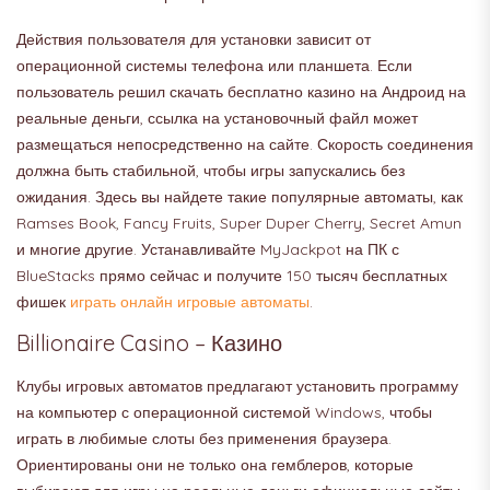
Действия пользователя для установки зависит от
операционной системы телефона или планшета. Если
пользователь решил скачать бесплатно казино на Андроид на
реальные деньги, ссылка на установочный файл может
размещаться непосредственно на сайте. Скорость соединения
должна быть стабильной, чтобы игры запускались без
ожидания. Здесь вы найдете такие популярные автоматы, как
Ramses Book, Fancy Fruits, Super Duper Cherry, Secret Amun
и многие другие. Устанавливайте MyJackpot на ПК с
BlueStacks прямо сейчас и получите 150 тысяч бесплатных
фишек
играть онлайн игровые автоматы
.
Billionaire Casino – Казино
Клубы игровых автоматов предлагают установить программу
на компьютер с операционной системой Windows, чтобы
играть в любимые слоты без применения браузера.
Ориентированы они не только она гемблеров, которые