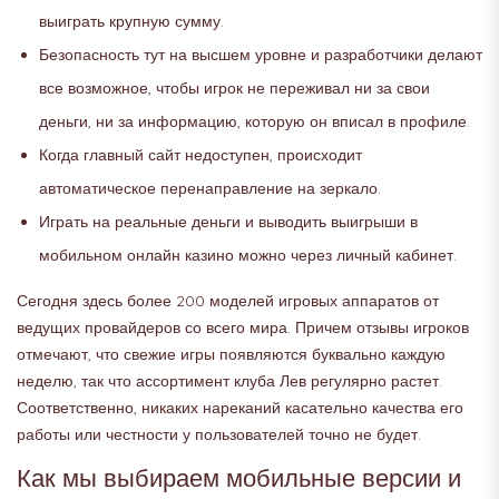
выиграть крупную сумму.
Безопасность тут на высшем уровне и разработчики делают
все возможное, чтобы игрок не переживал ни за свои
деньги, ни за информацию, которую он вписал в профиле.
Когда главный сайт недоступен, происходит
автоматическое перенаправление на зеркало.
Играть на реальные деньги и выводить выигрыши в
мобильном онлайн казино можно через личный кабинет.
Сегодня здесь более 200 моделей игровых аппаратов от
ведущих провайдеров со всего мира. Причем отзывы игроков
отмечают, что свежие игры появляются буквально каждую
неделю, так что ассортимент клуба Лев регулярно растет.
Соответственно, никаких нареканий касательно качества его
работы или честности у пользователей точно не будет.
Как мы выбираем мобильные версии и